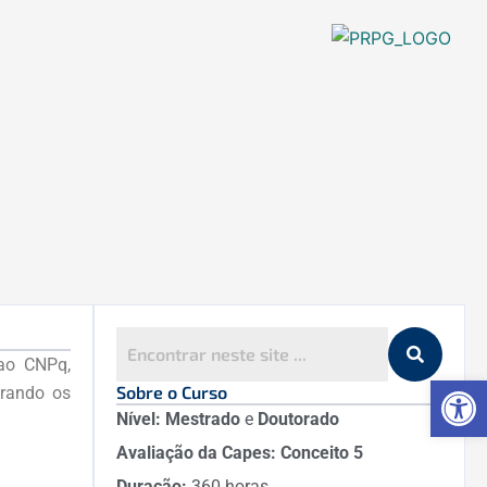
ao CNPq,
Ab
Sobre o Curso
orando os
Nível: Mestrado
e
Doutorado
Avaliação da Capes: Conceito 5
Duração:
360 horas