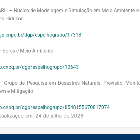
RH – Núcleo de Modelagem e Simulação em Meio Ambiente e 
as Hídricos
dgp.cnpq.br/dgp/espelhogrupo/17313
– Solos e Meio Ambiente
gp.cnpq.br/dgp/espelhogrupo/10643
 Grupo de Pesquisa em Desastres Naturais: Previsão, Monit
em e Mitigação
gp.cnpq.br/dgp/espelhogrupo/8548155670817074
tualização em:
24 de julho de 2026