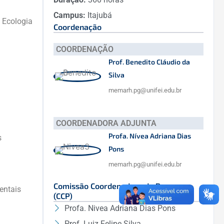
Campus:
Itajubá
 Ecologia
Coordenação
COORDENAÇÃO
Prof. Benedito Cláudio da
Silva
memarh.pg@unifei.edu.br
COORDENADORA ADJUNTA
Profa. Nívea Adriana Dias
s
Pons
memarh.pg@unifei.edu.br
Comissão Coordenadora do Programa
ientais
(CCP)
Profa. Nivea Adriana Dias Pons
Prof. Luiz Felipe Silva