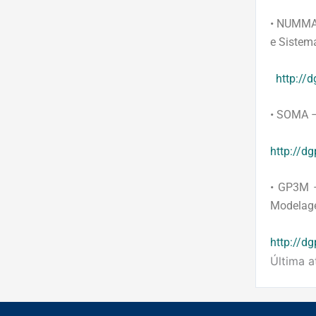
• NUMMA
e Sistem
http://
• SOMA 
http://d
• GP3M –
Modelag
http://d
Última a