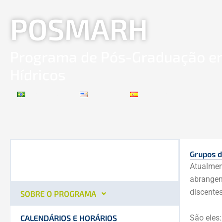
Ir
POSMARH
para
o
conteúdo
Programa de Pós-Graduação e
Hídricos
Português
English
Español
Grupos d
Atualme
abrangen
discente
SOBRE O PROGRAMA
São eles:
CALENDÁRIOS E HORÁRIOS