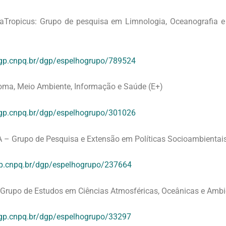
aTropicus: Grupo de pesquisa em Limnologia, Oceanografia e
a
dgp.cnpq.br/dgp/espelhogrupo/789524
oma, Meio Ambiente, Informação e Saúde (E+)
dgp.cnpq.br/dgp/espelhogrupo/301026
A
–
Grupo de Pesquisa e Extensão em Políticas Socioambientai
gp.cnpq.br/dgp/espelhogrupo/237664
Grupo de Estudos em Ciências Atmosféricas, Oceânicas e Amb
dgp.cnpq.br/dgp/espelhogrupo/33297