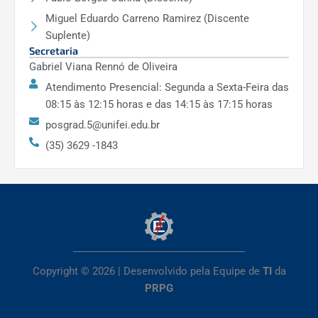
Pequena Escala: Estudo de Caso para o Ribeirão
Miguel Eduardo Carreno Ramirez (Discente
José Pereira, Itajubá/MG
Suplente)
Autor(a):
Gabriela dos Santos Barboza.
Secretaria
Gabriel Viana Rennó de Oliveira
Data:
Fevereiro de 2024
Atendimento Presencial: Segunda a Sexta-Feira das
Orientador(es):
Prof. Dr. Benedito Claudio da
08:15 às 12:15 horas e das 14:15 às 17:15 horas
Silva.
posgrad.5@unifei.edu.br
(35) 3629 -1843
DOWNLOAD
A economia solidária como instrumento de
gestão participativa em Unidades de
Conservação da Natureza de Proteção Integral
Autor(a):
Letícia de Alcântara Moreira.
Copyright © 2026 | Desenvolvido pela Equipe de
TI
da
PRPG
Data:
Fevereiro de 2024