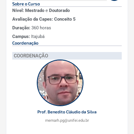
Sobre o Curso
Autor(a):
Cássia Gabriele Dias.
Nível: Mestrado
e
Doutorado
Avaliação da Capes: Conceito 5
Data:
Abril de 2024
Duração:
360 horas
Orientador(es):
Profa. Dra. Fabrina Bolzan
Campus:
Itajubá
Martins; Profa. Dra. Minella Alves Martins.
Coordenação
DOWNLOAD
COORDENAÇÃO
Caracterização dos Eventos Meteorológicos
que Deflagraram Desastres Naturais nos
Estados de Minas Gerais e Bahia: estudo de
caso
Autor(a):
Thaís Aparecida Cortez Pinto.
Prof. Benedito Cláudio da Silva
Data:
Março de 2024
memarh.pg@unifei.edu.br
Orientador(es):
Prof. Dr. Enrique Vieira Mattos;