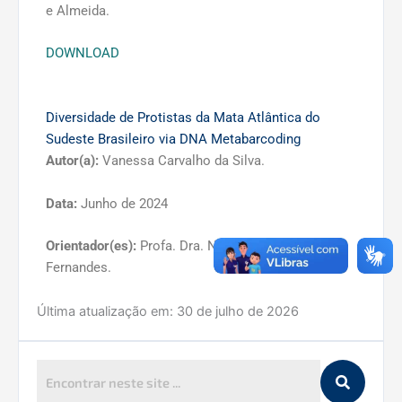
e Almeida.
DOWNLOAD
Diversidade de Protistas da Mata Atlântica do
Sudeste Brasileiro via DNA Metabarcoding
Autor(a):
Vanessa Carvalho da Silva.
Data:
Junho de 2024
Orientador(es):
Profa. Dra. Noemi Mendes
Fernandes.
DOWNLOAD
Última atualização em:
30 de julho de 2026
Riscos climáticos e produtividade do Coffea
arabica L. para as principais regiões cafeeiras
do Brasil: clima presente e futuro