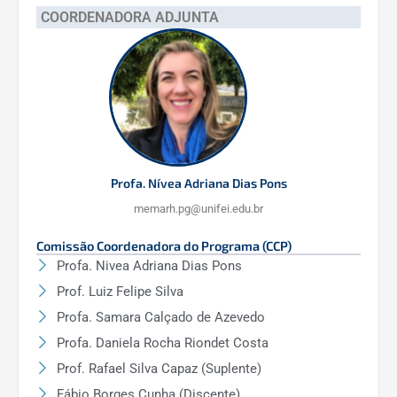
COORDENADORA ADJUNTA
Prof. Dr. Diego Oliveira de Souza.
DOWNLOAD
Caracterização da hidrodinâmica e do transporte
de sedimentos dos três principais afluentes do
rio Doce
Autor(a):
Alexandre Germano Marciano.
Profa. Nívea Adriana Dias Pons
Data:
Março de 2024
memarh.pg@unifei.edu.br
Comissão Coordenadora do Programa (CCP)
Orientador(es):
Prof. Dr. Arcilan Trevenzoli
Profa. Nivea Adriana Dias Pons
Assireu.
Prof. Luiz Felipe Silva
DOWNLOAD
Profa. Samara Calçado de Azevedo
Profa. Daniela Rocha Riondet Costa
Identificação de Limiares de Precipitação
Prof. Rafael Silva Capaz (Suplente)
Causadores de Inundação em Bacias de
Fábio Borges Cunha (Discente)