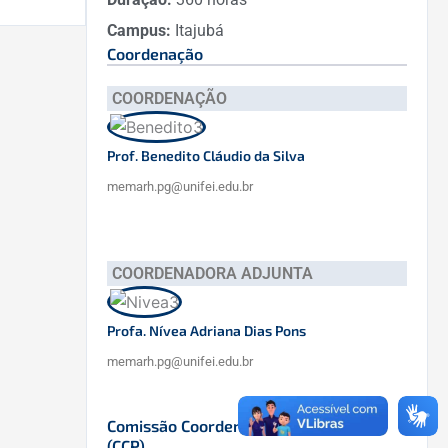
Campus:
Itajubá
Coordenação
COORDENAÇÃO
Prof. Benedito Cláudio da Silva
memarh.pg@unifei.edu.br
COORDENADORA ADJUNTA
Profa. Nívea Adriana Dias Pons
memarh.pg@unifei.edu.br
Comissão Coordenadora do Programa
(CCP)