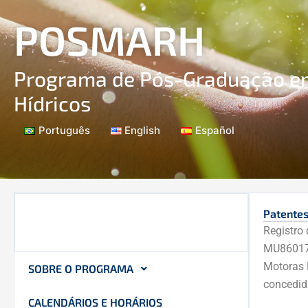
Ir
POSMARH
para
o
conteúdo
Programa de Pós-Graduação e
Hídricos
Português
English
Español
Patente
Registro 
MU860172
Motoras 
SOBRE O PROGRAMA
concedid
CALENDÁRIOS E HORÁRIOS